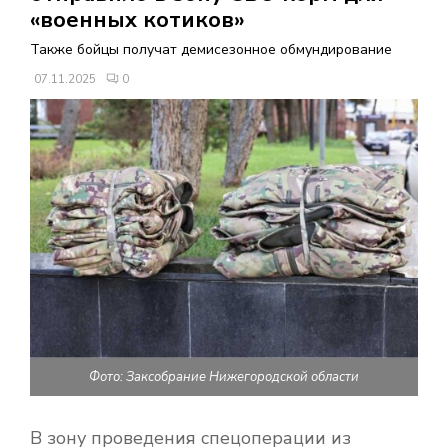
В
«военных котиков»
Также бойцы получат демисезонное обмундирование
Н
07.11.2025
0
О
Е
М
Е
Н
Фото: Заксобрание Нижегородской области
Ю
В зону проведения спецоперации из