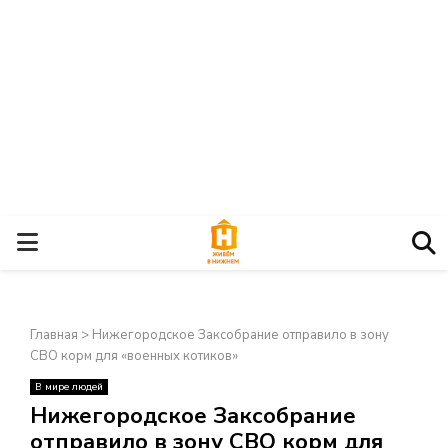
О
С
Главная
>
Нижегородское Заксобрание отправило в зону
Н
СВО корм для «военных котиков»
В мире людей
О
×
Нижегородское Заксобрание
отправило в зону СВО корм для