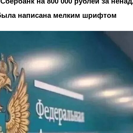
бербанк на 800 000 рублей за нена
была написана мелким шрифтом