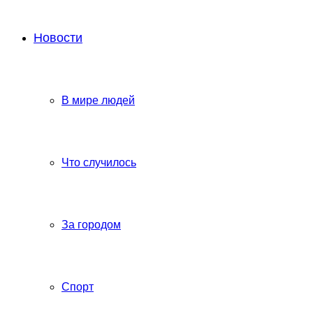
Новости
В мире людей
Что случилось
За городом
Спорт