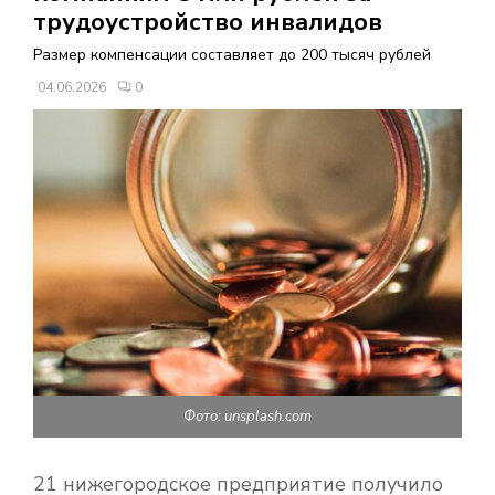
В
трудоустройство инвалидов
Размер компенсации составляет до 200 тысяч рублей
Н
04.06.2026
0
О
Е
М
Е
Н
Фото: unsplash.com
Ю
21 нижегородское предприятие получило