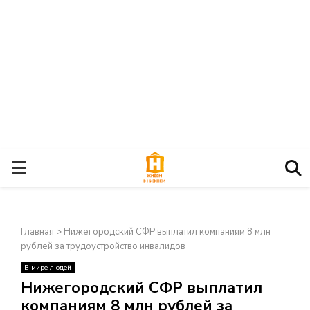
О
С
Главная
>
Нижегородский СФР выплатил компаниям 8 млн
Н
рублей за трудоустройство инвалидов
В мире людей
О
×
Нижегородский СФР выплатил
компаниям 8 млн рублей за