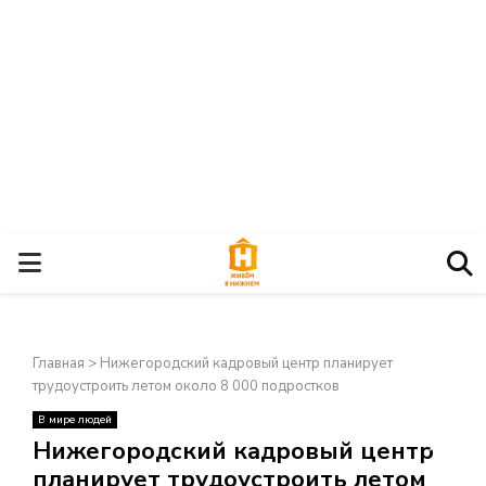
О
С
Главная
>
Нижегородский кадровый центр планирует
Н
трудоустроить летом около 8 000 подростков
В мире людей
О
×
Нижегородский кадровый центр
планирует трудоустроить летом