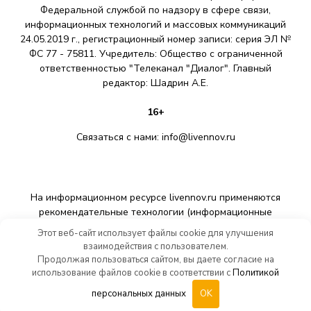
Федеральной службой по надзору в сфере связи,
информационных технологий и массовых коммуникаций
24.05.2019 г., регистрационный номер записи: серия ЭЛ №
ФС 77 - 75811. Учредитель: Общество с ограниченной
ответственностью "Телеканал "Диалог". Главный
редактор: Шадрин A.E.
16+
Связаться с нами:
info@livennov.ru
На информационном ресурсе livennov.ru применяются
рекомендательные технологии (информационные
технологии предоставления информации на основе сбора,
Этот веб-сайт использует файлы cookie для улучшения
систематизации и анализа сведений, относящихся к
взаимодействия с пользователем.
предпочтениям пользователей сети «Интернет»,
Продолжая пользоваться сайтом, вы даете согласие на
находящихся на территории Российской Федерации).
использование файлов cookie в соответствии с
Политикой
персональных данных
OK