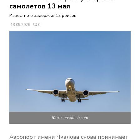
В
самолетов 13 мая
Известно о задержке 12 рейсов
Н
13.05.2026
0
О
Е
М
Е
Н
Фото: unsplash.com
Ю
Аэропорт имени Чкалова снова принимает