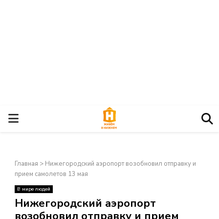
О
С
Главная
>
Нижегородский аэропорт возобновил отправку и
Н
прием самолетов 13 мая
В мире людей
О
×
Нижегородский аэропорт
возобновил отправку и прием