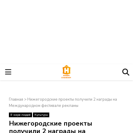
О
С
Главная
>
Нижегородские проекты получили 2 награды на
Н
Международном фестивале рекламы
В мире людей
Культура
О
×
Нижегородские проекты
получили 2 награды на