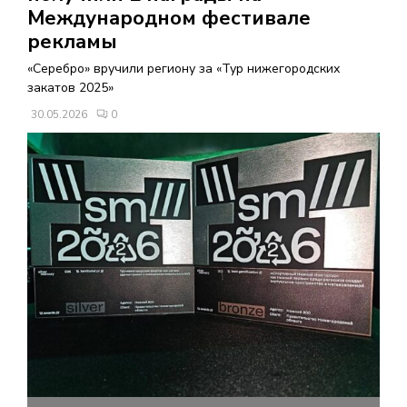
В
Международном фестивале
рекламы
Н
«Серебро» вручили региону за «Тур нижегородских
закатов 2025»
О
30.05.2026
0
Е
М
Е
Н
Ю