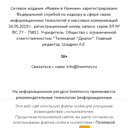
Сетевое издание «Живём в Нижнем» зарегистрировано
Федеральной службой по надзору в сфере связи,
информационных технологий и массовых коммуникаций
24.05.2019 г., регистрационный номер записи: серия ЭЛ №
ФС 77 - 75811. Учредитель: Общество с ограниченной
ответственностью "Телеканал "Диалог". Главный
редактор: Шадрин A.E.
16+
Связаться с нами:
info@livennov.ru
На информационном ресурсе livennov.ru применяются
рекомендательные технологии (информационные
технологии предоставления информации на основе сбора,
Этот веб-сайт использует файлы cookie для улучшения
систематизации и анализа сведений, относящихся к
взаимодействия с пользователем.
предпочтениям пользователей сети «Интернет»,
Продолжая пользоваться сайтом, вы даете согласие на
находящихся на территории Российской Федерации).
использование файлов cookie в соответствии с
Политикой