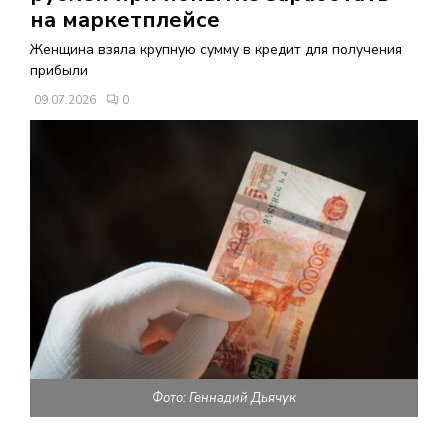
В
на маркетплейсе
Женщина взяла крупную сумму в кредит для получения
Н
прибыли
09.07.2026
0
О
Е
М
Е
Н
Ю
Фото: Геннадий Дьячук