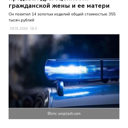
В
гражданской жены и ее матери
Он похитил 14 золотых изделий общей стоимостью 355
Н
тысяч рублей
29.01.2026
0
О
Е
М
Е
Н
Ю
Фото: unsplash.com