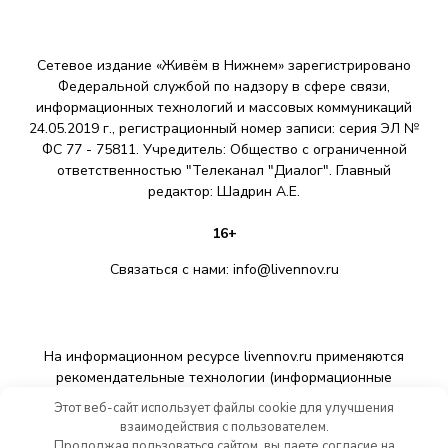
Сетевое издание «Живём в Нижнем» зарегистрировано
Федеральной службой по надзору в сфере связи,
информационных технологий и массовых коммуникаций
24.05.2019 г., регистрационный номер записи: серия ЭЛ №
ФС 77 - 75811. Учредитель: Общество с ограниченной
ответственностью "Телеканал "Диалог". Главный
редактор: Шадрин A.E.
16+
Связаться с нами:
info@livennov.ru
На информационном ресурсе livennov.ru применяются
рекомендательные технологии (информационные
технологии предоставления информации на основе сбора,
Этот веб-сайт использует файлы cookie для улучшения
систематизации и анализа сведений, относящихся к
взаимодействия с пользователем.
предпочтениям пользователей сети «Интернет»,
Продолжая пользоваться сайтом, вы даете согласие на