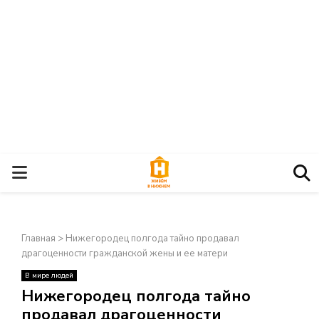
О
С
Главная
>
Нижегородец полгода тайно продавал
Н
драгоценности гражданской жены и ее матери
В мире людей
О
×
Нижегородец полгода тайно
продавал драгоценности