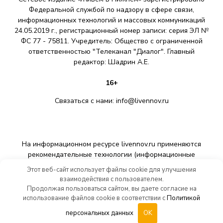
Федеральной службой по надзору в сфере связи,
информационных технологий и массовых коммуникаций
24.05.2019 г., регистрационный номер записи: серия ЭЛ №
ФС 77 - 75811. Учредитель: Общество с ограниченной
ответственностью "Телеканал "Диалог". Главный
редактор: Шадрин A.E.
16+
Связаться с нами:
info@livennov.ru
На информационном ресурсе livennov.ru применяются
рекомендательные технологии (информационные
технологии предоставления информации на основе сбора,
Этот веб-сайт использует файлы cookie для улучшения
систематизации и анализа сведений, относящихся к
взаимодействия с пользователем.
предпочтениям пользователей сети «Интернет»,
Продолжая пользоваться сайтом, вы даете согласие на
находящихся на территории Российской Федерации).
использование файлов cookie в соответствии с
Политикой
персональных данных
OK