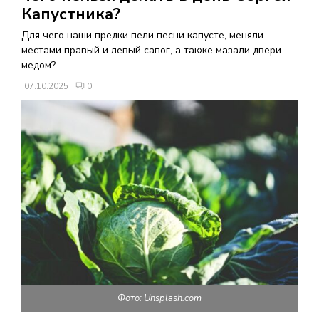
В
Капустника?
Для чего наши предки пели песни капусте, меняли
Н
местами правый и левый сапог, а также мазали двери
медом?
О
07.10.2025
0
Е
М
Е
Н
Ю
Фото: Unsplash.com