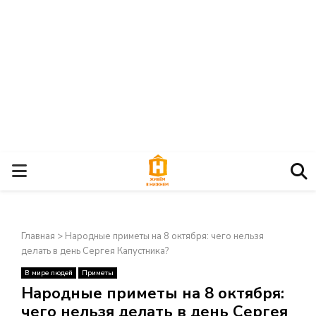
О
С
Главная
>
Народные приметы на 8 октября: чего нельзя
Н
делать в день Сергея Капустника?
В мире людей
Приметы
О
×
Народные приметы на 8 октября:
чего нельзя делать в день Сергея