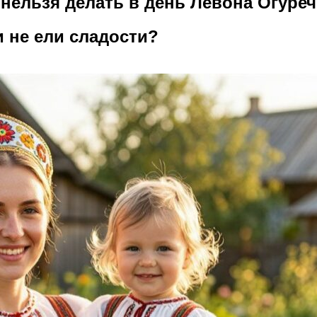
нельзя делать в день Левона Огуре
 не ели сладости?