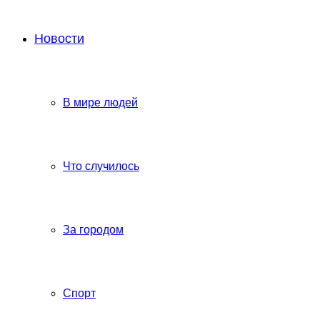
Новости
В мире людей
Что случилось
За городом
Спорт