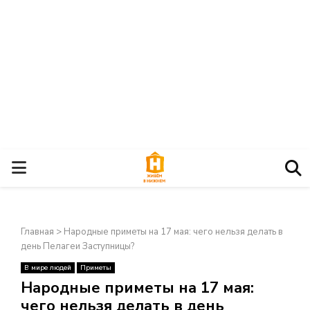
О
С
Главная
>
Народные приметы на 17 мая: чего нельзя делать в
Н
день Пелагеи Заступницы?
В мире людей
Приметы
О
×
Народные приметы на 17 мая:
чего нельзя делать в день