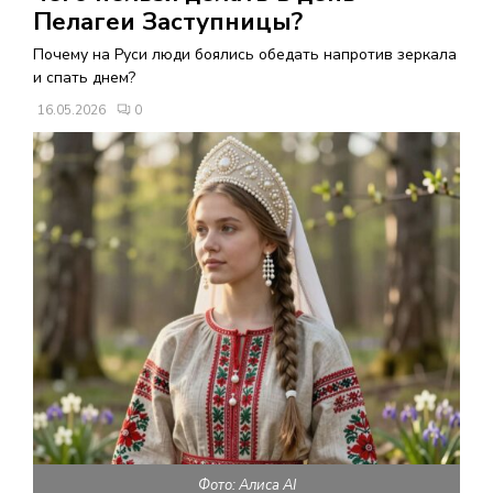
В
Пелагеи Заступницы?
Почему на Руси люди боялись обедать напротив зеркала
Н
и спать днем?
16.05.2026
0
О
Е
М
Е
Н
Ю
Фото: Алиса AI