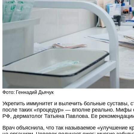
Фото: Геннадий Дьячук
Укрепить иммунитет и вылечить больные суставы, ст
после таких «процедур» — вполне реально. Мифы 
РФ, дерматолог Татьяна Павлова. Ее рекомендаци
Врач объяснила, что так называемое «улучшение к
на организм. Человек получает ожог: многие забудут