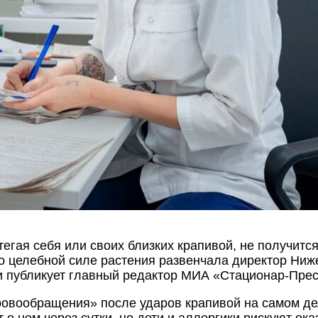
егая себя или своих близких крапивой, не получится
о целебной силе растения развенчала директор Ни
и публикует главный редактор МИА «Стационар-Прес
ровообращения» после ударов крапивой на самом де
 о нем через сутки, но дети и аллергики рискуют ока