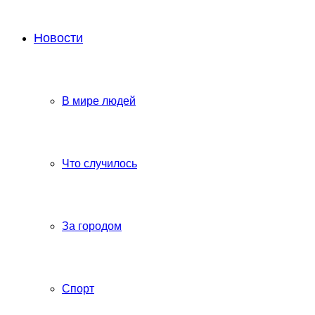
Новости
В мире людей
Что случилось
За городом
Спорт