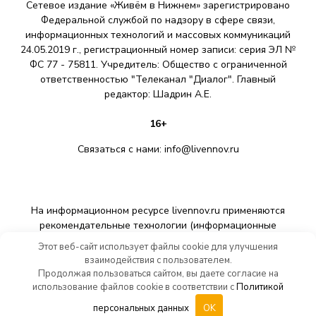
Сетевое издание «Живём в Нижнем» зарегистрировано
Федеральной службой по надзору в сфере связи,
информационных технологий и массовых коммуникаций
24.05.2019 г., регистрационный номер записи: серия ЭЛ №
ФС 77 - 75811. Учредитель: Общество с ограниченной
ответственностью "Телеканал "Диалог". Главный
редактор: Шадрин A.E.
16+
Связаться с нами:
info@livennov.ru
На информационном ресурсе livennov.ru применяются
рекомендательные технологии (информационные
технологии предоставления информации на основе сбора,
Этот веб-сайт использует файлы cookie для улучшения
систематизации и анализа сведений, относящихся к
взаимодействия с пользователем.
предпочтениям пользователей сети «Интернет»,
Продолжая пользоваться сайтом, вы даете согласие на
находящихся на территории Российской Федерации).
использование файлов cookie в соответствии с
Политикой
персональных данных
OK