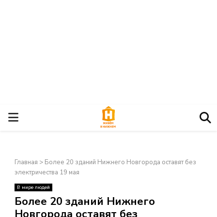
О
С
Главная
>
Более 20 зданий Нижнего Новгорода оставят без
Н
электричества 19 мая
В мире людей
О
×
Более 20 зданий Нижнего
Новгорода оставят без