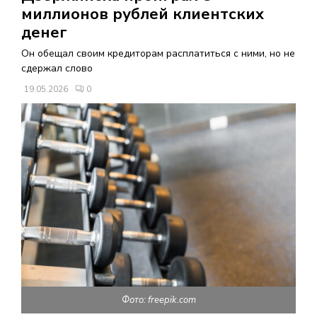
В
миллионов рублей клиентских
денег
Н
Он обещал своим кредиторам расплатиться с ними, но не
сдержал слово
О
19.05.2026
0
Е
М
Е
Н
Ю
Фото: freepik.com