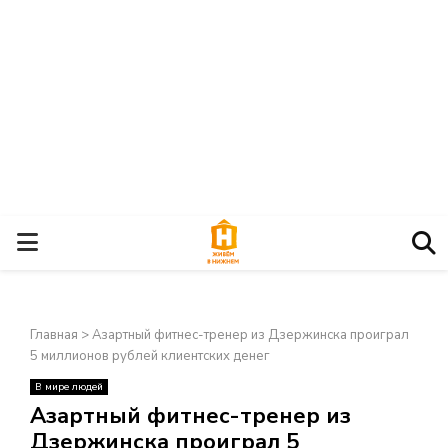
О
С
Главная
>
Азартный фитнес-тренер из Дзержинска проиграл
Н
5 миллионов рублей клиентских денег
В мире людей
О
×
Азартный фитнес-тренер из
Дзержинска проиграл 5