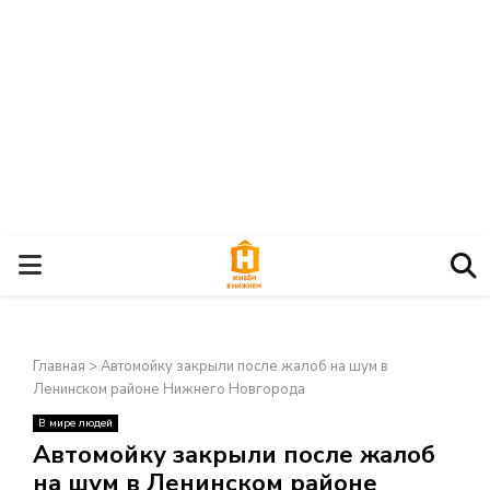
О
С
Главная
>
Автомойку закрыли после жалоб на шум в
Н
Ленинском районе Нижнего Новгорода
В мире людей
О
×
Автомойку закрыли после жалоб
на шум в Ленинском районе