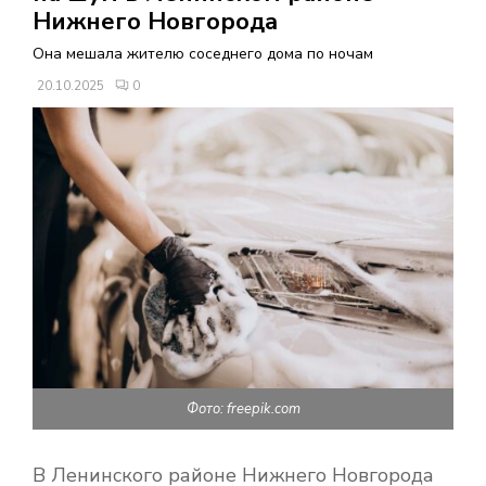
В
Нижнего Новгорода
Она мешала жителю соседнего дома по ночам
Н
20.10.2025
0
О
Е
М
Е
Н
Фото: freepik.com
Ю
В Ленинского районе Нижнего Новгорода