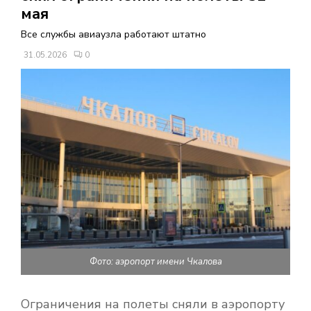
В
мая
Все службы авиаузла работают штатно
Н
31.05.2026
0
О
Е
М
Е
Н
Фото: аэропорт имени Чкалова
Ю
Ограничения на полеты сняли в аэропорту