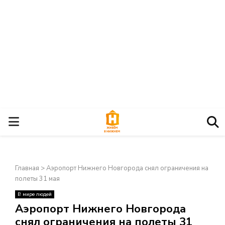
О
С
Главная
>
Аэропорт Нижнего Новгорода снял ограничения на
Н
полеты 31 мая
В мире людей
О
×
Аэропорт Нижнего Новгорода
снял ограничения на полеты 31