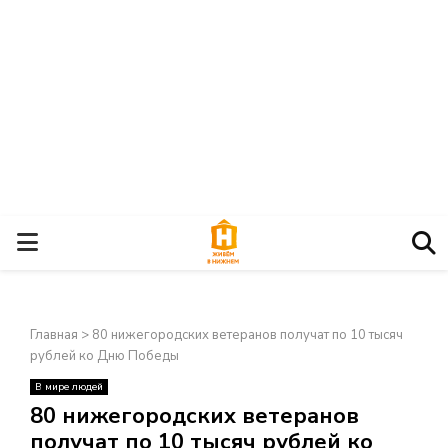
О
С
Главная
>
80 нижегородских ветеранов получат по 10 тысяч
Н
рублей ко Дню Победы
В мире людей
О
×
80 нижегородских ветеранов
получат по 10 тысяч рублей ко