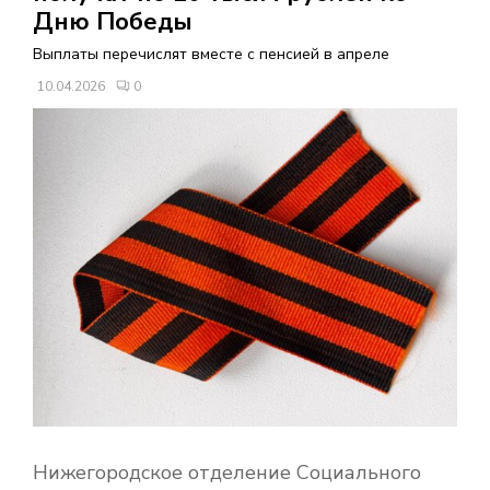
В
Дню Победы
Выплаты перечислят вместе с пенсией в апреле
Н
10.04.2026
0
О
Е
М
Е
Н
Ю
Нижегородское отделение Социального