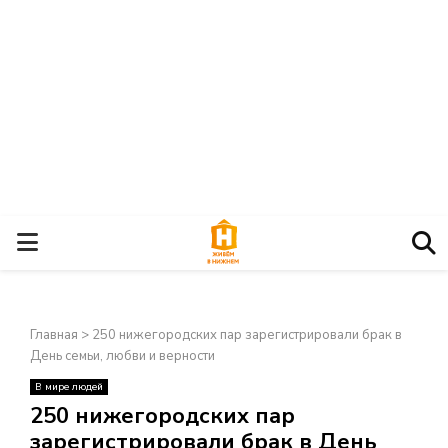
О
С
Главная
>
250 нижегородских пар зарегистрировали брак в
Н
День семьи, любви и верности
В мире людей
О
×
250 нижегородских пар
зарегистрировали брак в День