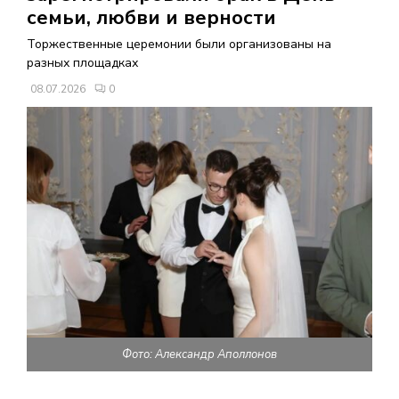
В
семьи, любви и верности
Торжественные церемонии были организованы на
Н
разных площадках
08.07.2026
0
О
Е
М
Е
Н
Ю
Фото: Александр Аполлонов