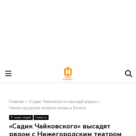
О
С
Главная
>
«Садик Чайковского» высадят рядом с
Н
Нижегородским театром оперы и балета
В мире людей
Новости
О
×
«Садик Чайковского» высадят
рядом с Нижегородским театром