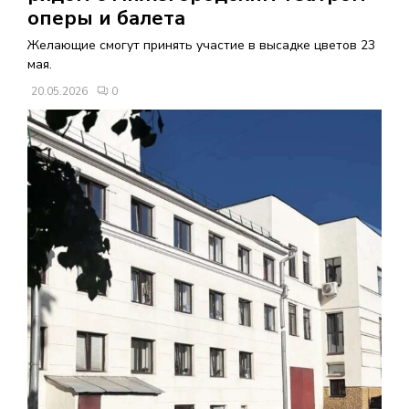
В
оперы и балета
Желающие смогут принять участие в высадке цветов 23
Н
мая.
20.05.2026
0
О
Е
М
Е
Н
Ю