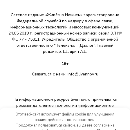
Сетевое издание «Живём в Нижнем» зарегистрировано
Федеральной службой по надзору в сфере связи,
информационных технологий и массовых коммуникаций
24.05.2019 г., регистрационный номер записи: серия ЭЛ №
ФС 77 - 75811. Учредитель: Общество с ограниченной
ответственностью "Телеканал "Диалог". Главный
редактор: Шадрин A.E.
16+
Связаться с нами:
info@livennov.ru
На информационном ресурсе livennov.ru применяются
рекомендательные технологии (информационные
технологии предоставления информации на основе сбора,
Этот веб-сайт использует файлы cookie для улучшения
систематизации и анализа сведений, относящихся к
взаимодействия с пользователем.
предпочтениям пользователей сети «Интернет»,
Продолжая пользоваться сайтом, вы даете согласие на
находящихся на территории Российской Федерации).