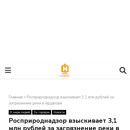
О
С
Главная
>
Росприроднадзор взыскивает 3,1 млн рублей за
Н
загрязнение реки в Ардатове
В мире людей
За городом
Новости
О
×
Росприроднадзор взыскивает 3,1
млн рублей за загрязнение реки в