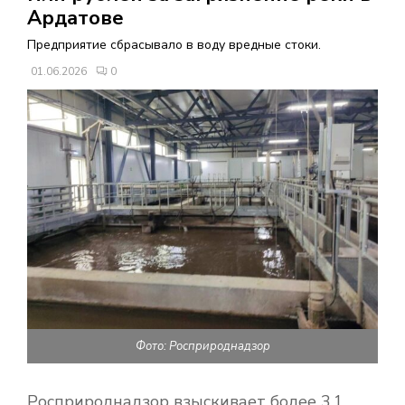
В
Ардатове
Предприятие сбрасывало в воду вредные стоки.
Н
01.06.2026
0
О
Е
М
Е
Н
Ю
Фото: Росприроднадзор
Росприроднадзор взыскивает более 3,1