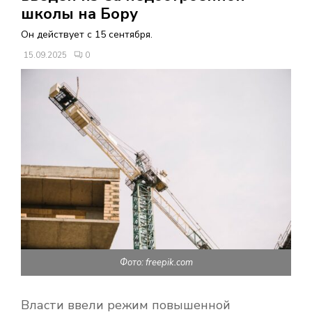
В
школы на Бору
Он действует с 15 сентября.
Н
15.09.2025
0
О
Е
М
Е
Н
Фото: freepik.com
Ю
Власти ввели режим повышенной