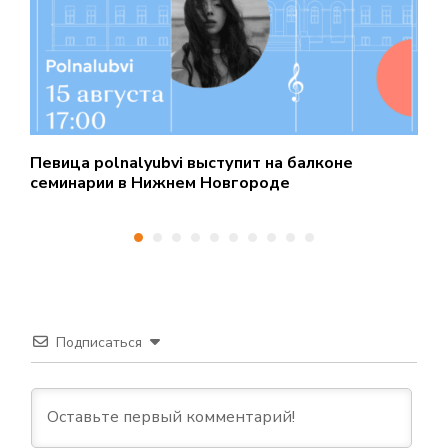
Певица polnalyubvi выступит на балконе
С
семинарии в Нижнем Новгороде
д
Подписаться