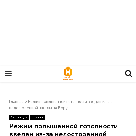
О
С
Главная
>
Режим повышенной готовности введен из-за
Н
недостроенной школы на Бору
За городом
Новости
О
×
Режим повышенной готовности
введен из-за недостроенной