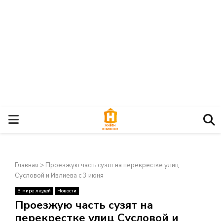
О
С
Главная
>
Проезжую часть сузят на перекрестке улиц
Н
Сусловой и Ивлиева с 3 июня
В мире людей
Новости
О
×
Проезжую часть сузят на
перекрестке улиц Сусловой и