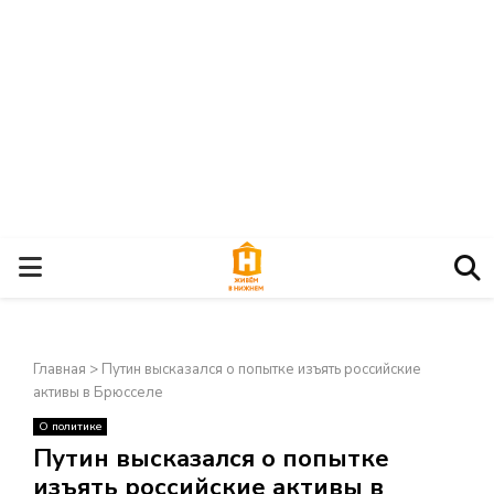
О
С
Главная
>
Путин высказался о попытке изъять российские
Н
активы в Брюсселе
О политике
О
×
Путин высказался о попытке
изъять российские активы в