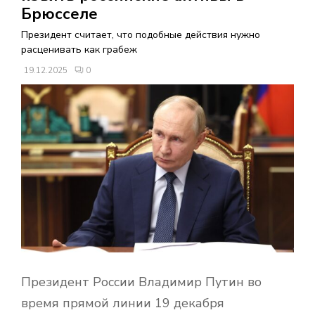
В
Брюсселе
Президент считает, что подобные действия нужно
Н
расценивать как грабеж
19.12.2025
0
О
Е
М
Е
Н
Ю
Президент России Владимир Путин во
время прямой линии 19 декабря