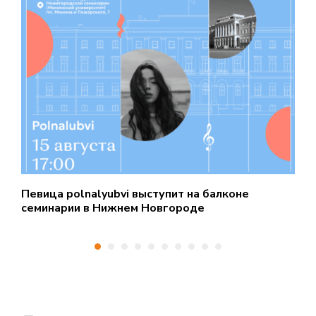
Певица polnalyubvi выступит на балконе
С
семинарии в Нижнем Новгороде
д