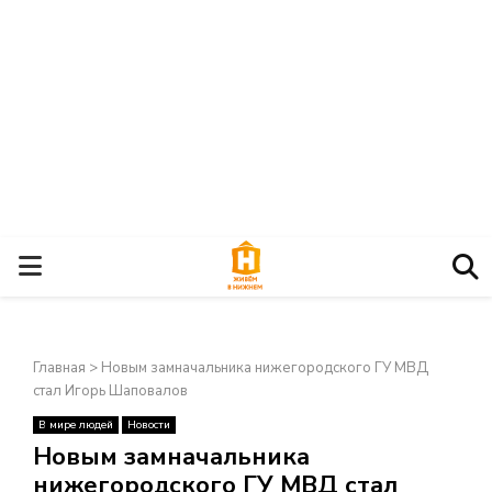
О
С
Главная
>
Новым замначальника нижегородского ГУ МВД
Н
стал Игорь Шаповалов
В мире людей
Новости
О
×
Новым замначальника
нижегородского ГУ МВД стал