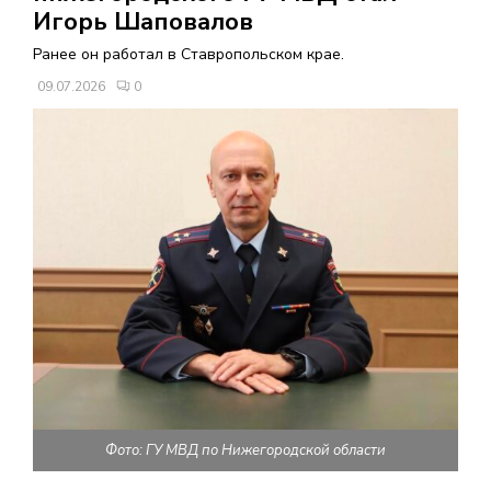
В
Игорь Шаповалов
Ранее он работал в Ставропольском крае.
Н
09.07.2026
0
О
Е
М
Е
Н
Ю
Фото: ГУ МВД по Нижегородской области