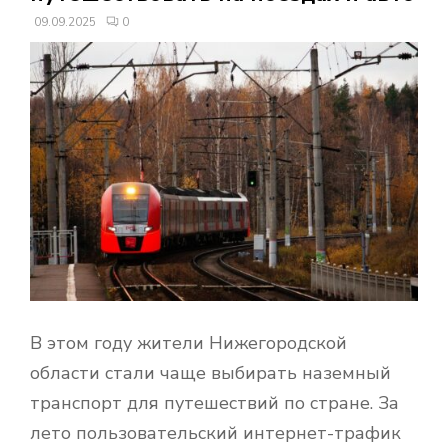
В
09.09.2025
0
Н
О
Е
М
Е
Н
В этом году жители Нижегородской
области стали чаще выбирать наземный
Ю
транспорт для путешествий по стране. За
лето пользовательский интернет-трафик