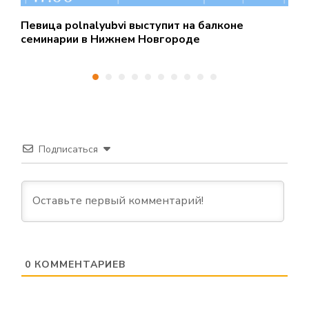
Певица polnalyubvi выступит на балконе
С
семинарии в Нижнем Новгороде
д
Подписаться
0
КОММЕНТАРИЕВ