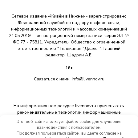
Сетевое издание «Живём в Нижнем» зарегистрировано
Федеральной службой по надзору в сфере связи,
информационных технологий и массовых коммуникаций
24.05.2019 г., регистрационный номер записи: серия ЭЛ №
ФС 77 - 75811. Учредитель: Общество с ограниченной
ответственностью "Телеканал "Диалог". Главный
редактор: Шадрин A.E.
16+
Связаться с нами:
info@livennov.ru
На информационном ресурсе livennov.ru применяются
рекомендательные технологии (информационные
технологии предоставления информации на основе сбора,
Этот веб-сайт использует файлы cookie для улучшения
систематизации и анализа сведений, относящихся к
взаимодействия с пользователем.
предпочтениям пользователей сети «Интернет»,
Продолжая пользоваться сайтом, вы даете согласие на