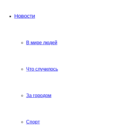
Новости
В мире людей
Что случилось
За городом
Спорт