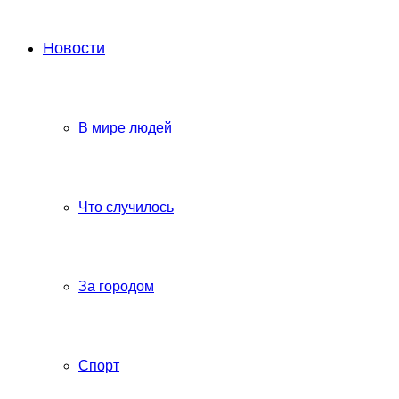
Новости
В мире людей
Что случилось
За городом
Спорт