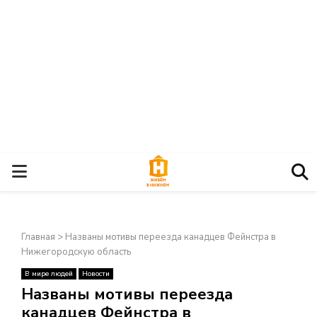
О
С
Главная
>
Названы мотивы переезда канадцев Фейнстра в
Н
Нижегородскую область
В мире людей
Новости
О
×
Названы мотивы переезда
канадцев Фейнстра в