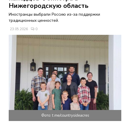
В
Нижегородскую область
Иностранцы выбрали Россию из-за поддержки
Н
традиционных ценностей.
23.05.2026
0
О
Е
М
Е
Н
Ю
Фото: t.me/countrysideacres