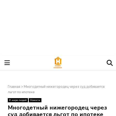
О
С
Главная
>
Многодетный нижегородец через суд добивается
Н
льгот по ипотеке
В мире людей
Новости
О
×
Многодетный нижегородец через
суд добивается льгот по ипотеке