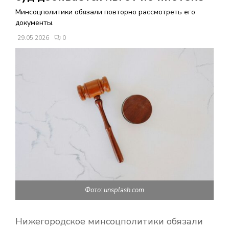
В
Минсоцполитики обязали повторно рассмотреть его
документы.
Н
29.05.2026
0
О
Е
М
Е
Н
Фото: unsplash.com
Ю
Нижегородское минсоцполитики обязали