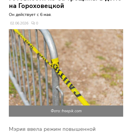
В
на Гороховецкой
Он действует с 6 мая.
Н
02.06.2026
0
О
Е
М
Е
Н
Фото: freepik.com
Ю
Мэрия ввела режим повышенной