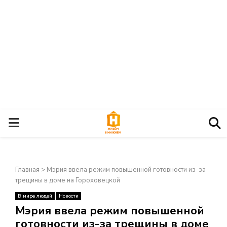
О
С
Главная
>
Мэрия ввела режим повышенной готовности из-за
Н
трещины в доме на Гороховецкой
В мире людей
Новости
О
×
Мэрия ввела режим повышенной
готовности из-за трещины в доме