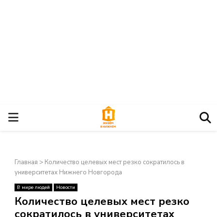
О
С
Главная
>
Количество целевых мест резко сократилось в
Н
университетах Нижнего Новгорода
В мире людей
Новости
О
×
Количество целевых мест резко
сократилось в университетах