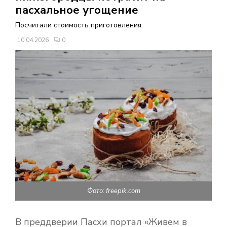
В
пасхальное угощение
Посчитали стоимость приготовления.
Н
10.04.2026
0
О
Е
М
Е
Н
Фото: freepik.com
Ю
В преддверии Пасхи портал «Живем в