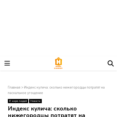
О
С
Главная
>
Индекс кулича: сколько нижегородцы потратят на
Н
пасхальное угощение
В мире людей
Новости
О
×
Индекс кулича: сколько
нижегородцы потратят на