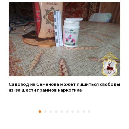
Садовод из Семенова может лишиться свободы
Д
из-за шести граммов наркотика
н
в