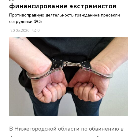
В
финансирование экстремистов
Противоправную деятельность гражданина пресекли
Н
сотрудники ФСБ
20.05.2026
0
О
Е
М
Е
Н
Ю
В Нижегородской области по обвинению в