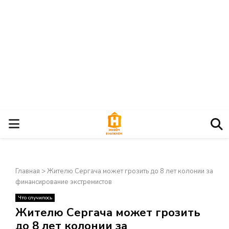
О
С
Главная
>
Жителю Сергача может грозить до 8 лет колонии за
Н
финансирование экстремистов
Что случилось
О
×
Жителю Сергача может грозить
до 8 лет колонии за