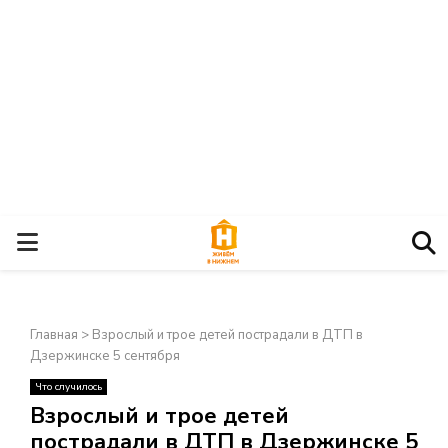
О
С
Главная
>
Взрослый и трое детей пострадали в ДТП в
Н
Дзержинске 5 сентября
Что случилось
О
×
Взрослый и трое детей
пострадали в ДТП в Дзержинске 5