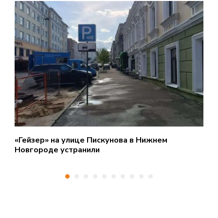
«Гейзер» на улице Пискунова в Нижнем
С
Новгороде устранили
п