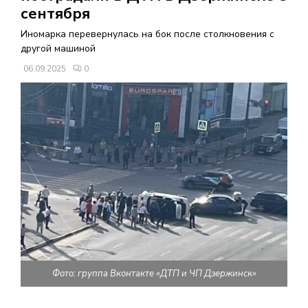
В
сентября
Иномарка перевернулась на бок после столкновения с
Н
другой машиной
06.09.2025
0
О
Е
М
Е
Н
Ю
Фото: группа Вконтакте «ДТП и ЧП Дзержинск»