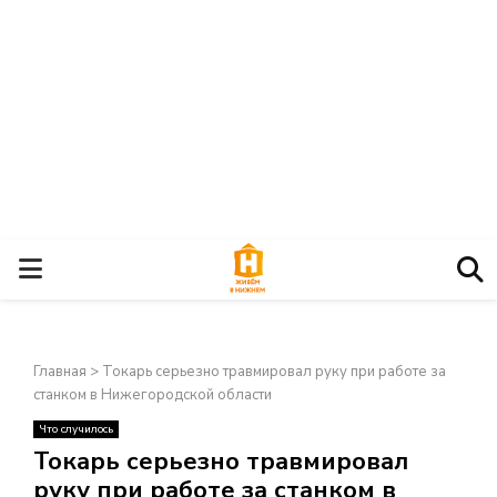
О
С
Главная
>
Токарь серьезно травмировал руку при работе за
Н
станком в Нижегородской области
Что случилось
О
×
Токарь серьезно травмировал
руку при работе за станком в