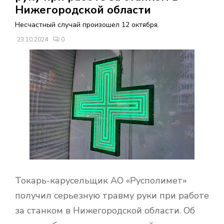
В
Нижегородской области
Несчастный случай произошел 12 октября.
Н
23.10.2024
0
О
Е
М
Е
Н
Токарь-карусельщик АО «Русполимет»
Ю
получил серьезную травму руки при работе
за станком в Нижегородской области. Об