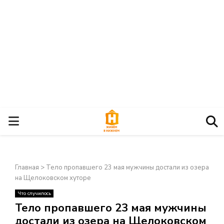
О
С
Главная
>
Тело пропавшего 23 мая мужчины достали из озера
Н
на Щелоковском хуторе
Что случилось
О
×
Тело пропавшего 23 мая мужчины
достали из озера на Щелоковском