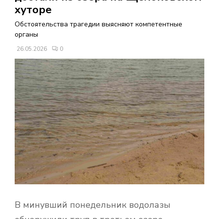
В
хуторе
Обстоятельства трагедии выясняют компетентные
Н
органы
26.05.2026
0
О
Е
М
Е
Н
Ю
В минувший понедельник водолазы