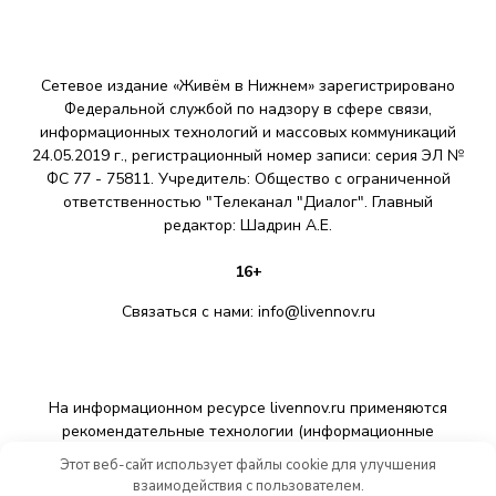
Сетевое издание «Живём в Нижнем» зарегистрировано
Федеральной службой по надзору в сфере связи,
информационных технологий и массовых коммуникаций
24.05.2019 г., регистрационный номер записи: серия ЭЛ №
ФС 77 - 75811. Учредитель: Общество с ограниченной
ответственностью "Телеканал "Диалог". Главный
редактор: Шадрин A.E.
16+
Связаться с нами:
info@livennov.ru
На информационном ресурсе livennov.ru применяются
рекомендательные технологии (информационные
технологии предоставления информации на основе сбора,
Этот веб-сайт использует файлы cookie для улучшения
систематизации и анализа сведений, относящихся к
взаимодействия с пользователем.