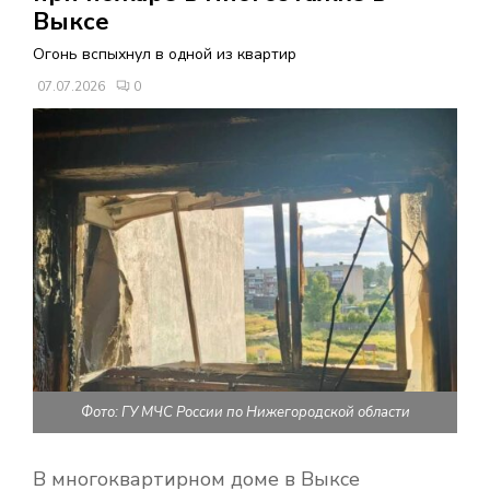
В
Выксе
Огонь вспыхнул в одной из квартир
Н
07.07.2026
0
О
Е
М
Е
Н
Фото: ГУ МЧС России по Нижегородской области
Ю
В многоквартирном доме в Выксе