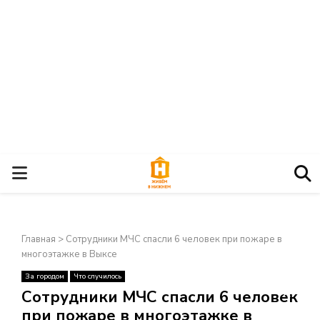
О
С
Главная
>
Сотрудники МЧС спасли 6 человек при пожаре в
Н
многоэтажке в Выксе
За городом
Что случилось
О
×
Сотрудники МЧС спасли 6 человек
при пожаре в многоэтажке в