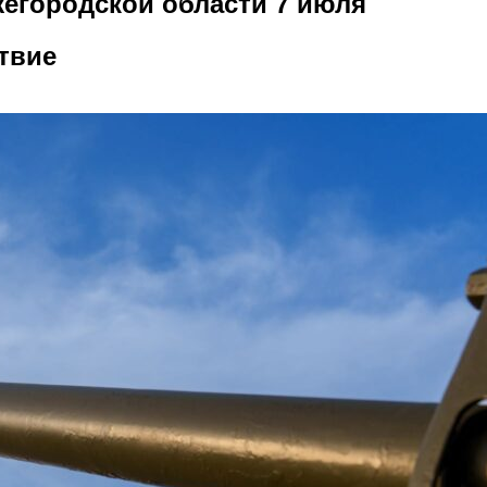
егородской области 7 июля
твие