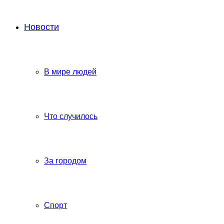
Новости
В мире людей
Что случилось
За городом
Спорт