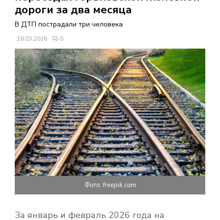
В
дороги за два месяца
В ДТП пострадали три человека
Н
18.03.2026
0
О
Е
М
Е
Н
Фото: freepik.com
Ю
За январь и февраль 2026 года на