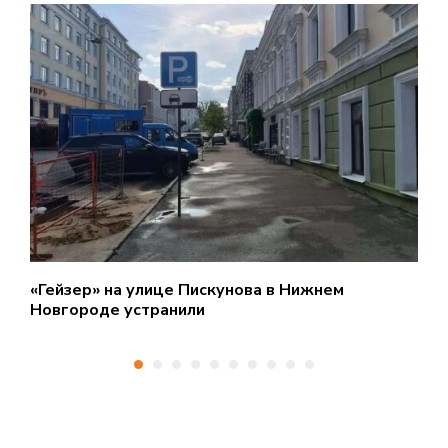
«Гейзер» на улице Пискунова в Нижнем
С
Новгороде устранили
п