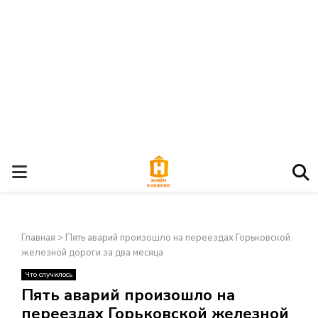
О
С
Главная
>
Пять аварий произошло на переездах Горьковской
Н
железной дороги за два месяца
Что случилось
О
×
Пять аварий произошло на
переездах Горьковской железной