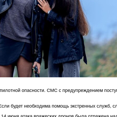
спилотной опасности. СМС с предупреждением посту
Если будет необходима помощь экстренных служб, сл
 14 июня атака вражеских дронов была отражена над