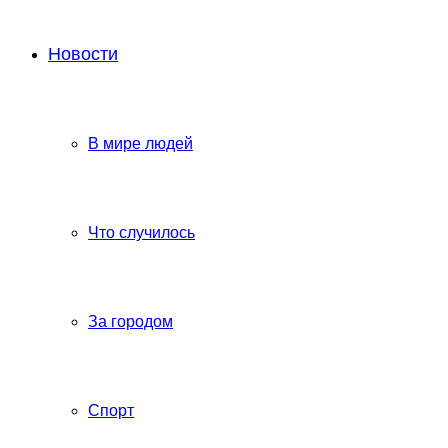
Новости
В мире людей
Что случилось
За городом
Спорт