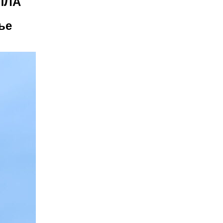
БПЛА
ье