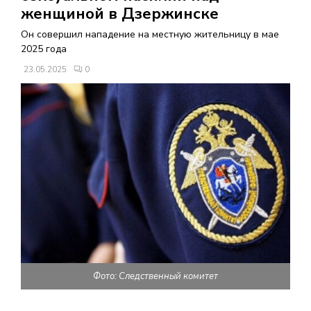
В
женщиной в Дзержинске
Он совершил нападение на местную жительницу в мае
Н
2025 года
23.05.2025
0
О
Е
М
Е
Н
Ю
Фото: Следственный комитет