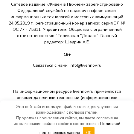
Сетевое издание «Живём в Нижнем» зарегистрировано
Федеральной службой по надзору в сфере связи,
информационных технологий и массовых коммуникаций
24.05.2019 г., регистрационный номер записи: серия ЭЛ №
ФС 77 - 75811. Учредитель: Общество с ограниченной
ответственностью "Телеканал "Диалог". Главный
редактор: Шадрин A.E.
16+
Связаться с нами:
info@livennov.ru
На информационном ресурсе livennov.ru применяются
рекомендательные технологии (информационные
технологии предоставления информации на основе сбора,
Этот веб-сайт использует файлы cookie для улучшения
систематизации и анализа сведений, относящихся к
взаимодействия с пользователем.
предпочтениям пользователей сети «Интернет»,
Продолжая пользоваться сайтом, вы даете согласие на
находящихся на территории Российской Федерации).
использование файлов cookie в соответствии с
Политикой
персональных данных
OK