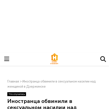
О
С
Главная
>
Иностранца обвинили в сексуальном насилии над
Н
женщиной в Дзержинске
Что случилось
О
×
Иностранца обвинили в
сексуальном насилии над