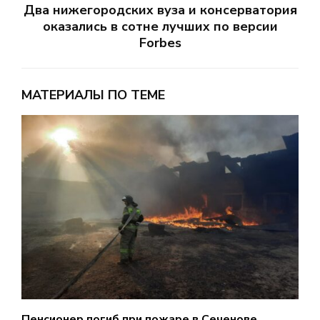
Два нижегородских вуза и консерватория
оказались в сотне лучших по версии
Forbes
МАТЕРИАЛЫ ПО ТЕМЕ
Пенсионер погиб при пожаре в Сеченове
С