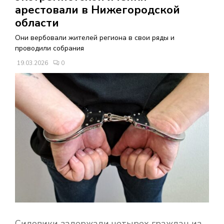
В
арестовали в Нижегородской
области
Н
Они вербовали жителей региона в свои ряды и
проводили собрания
О
19.03.2026
0
Е
М
Е
Н
Ю
Силовики задержали четырех граждан из