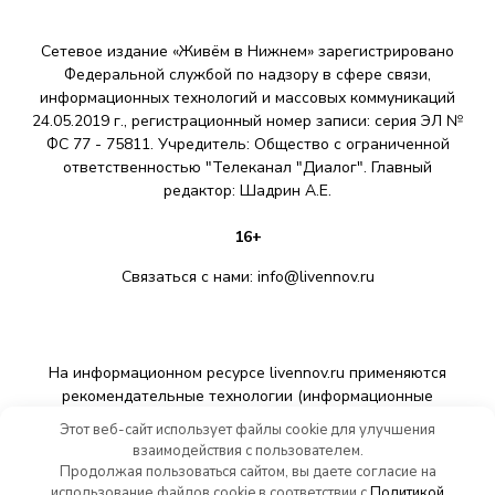
Сетевое издание «Живём в Нижнем» зарегистрировано
Федеральной службой по надзору в сфере связи,
информационных технологий и массовых коммуникаций
24.05.2019 г., регистрационный номер записи: серия ЭЛ №
ФС 77 - 75811. Учредитель: Общество с ограниченной
ответственностью "Телеканал "Диалог". Главный
редактор: Шадрин A.E.
16+
Связаться с нами:
info@livennov.ru
На информационном ресурсе livennov.ru применяются
рекомендательные технологии (информационные
технологии предоставления информации на основе сбора,
Этот веб-сайт использует файлы cookie для улучшения
систематизации и анализа сведений, относящихся к
взаимодействия с пользователем.
предпочтениям пользователей сети «Интернет»,
Продолжая пользоваться сайтом, вы даете согласие на
находящихся на территории Российской Федерации).
использование файлов cookie в соответствии с
Политикой