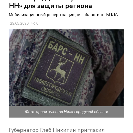
В
НН» для защиты региона
Мобилизационный резерв защищает область от БПЛА.
Н
29.05.2026
0
О
Е
М
Е
Н
Фото: правительство Нижегородской области
Ю
Губернатор Глеб Никитин пригласил