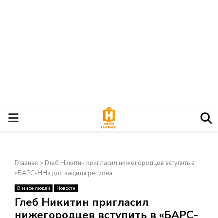
О
С
Главная
>
Глеб Никитин пригласил нижегородцев вступить в
Н
«БАРС-НН» для защиты региона
В мире людей
Новости
О
×
Глеб Никитин пригласил
нижегородцев вступить в «БАРС-