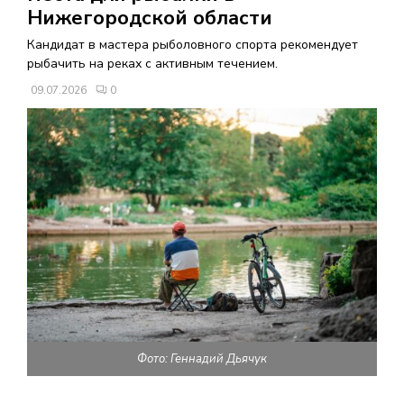
В
Нижегородской области
Кандидат в мастера рыболовного спорта рекомендует
Н
рыбачить на реках с активным течением.
09.07.2026
0
О
Е
М
Е
Н
Ю
Фото: Геннадий Дьячук