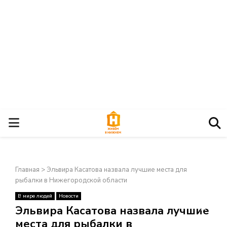
О
С
Главная
>
Эльвира Касатова назвала лучшие места для
Н
рыбалки в Нижегородской области
В мире людей
Новости
О
×
Эльвира Касатова назвала лучшие
места для рыбалки в