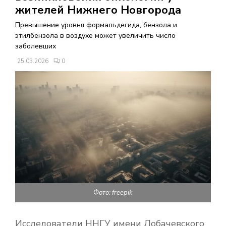
В
жителей Нижнего Новгорода
Превышение уровня формальдегида, бензола и
Н
этилбензола в воздухе может увеличить число
заболевших
О
25.03.2026
0
Е
М
Е
Н
Фото: freepik
Ю
Исследователи ННГУ имени Лобачевского