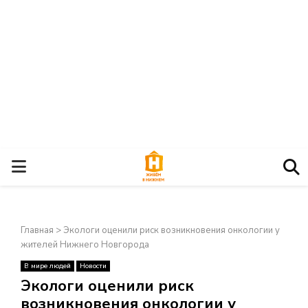
О
С
Главная
>
Экологи оценили риск возникновения онкологии у
Н
жителей Нижнего Новгорода
В мире людей
Новости
О
×
Экологи оценили риск
возникновения онкологии у