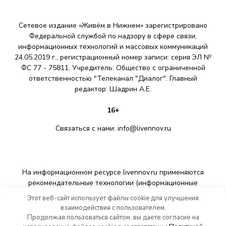
Сетевое издание «Живём в Нижнем» зарегистрировано
Федеральной службой по надзору в сфере связи,
информационных технологий и массовых коммуникаций
24.05.2019 г., регистрационный номер записи: серия ЭЛ №
ФС 77 - 75811. Учредитель: Общество с ограниченной
ответственностью "Телеканал "Диалог". Главный
редактор: Шадрин A.E.
16+
Связаться с нами:
info@livennov.ru
На информационном ресурсе livennov.ru применяются
рекомендательные технологии (информационные
технологии предоставления информации на основе сбора,
Этот веб-сайт использует файлы cookie для улучшения
систематизации и анализа сведений, относящихся к
взаимодействия с пользователем.
предпочтениям пользователей сети «Интернет»,
Продолжая пользоваться сайтом, вы даете согласие на
находящихся на территории Российской Федерации).