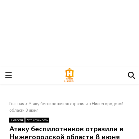
О
С
Главная
>
Атаку беспилотников отразили в Нижегородской
Н
области 8 июня
Новости
Что случилось
О
×
Атаку беспилотников отразили в
Нижегородской области 8 июня