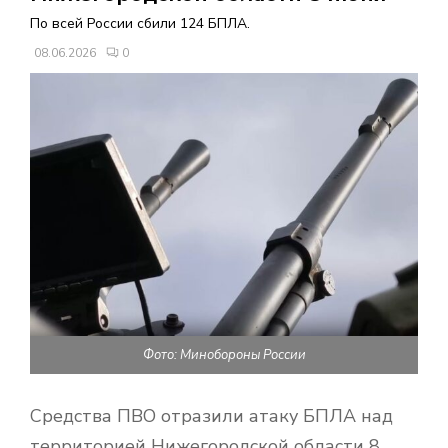
В
По всей России сбили 124 БПЛА.
08.06.2026
0
Н
О
Е
М
Е
Н
Фото: Минобороны России
Ю
Средства ПВО отразили атаку БПЛА над
территорией Нижегородской области 8