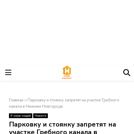
О
С
Главная
>
Парковку и стоянку запретят на участке Гребного
Н
канала в Нижнем Новгороде
В мире людей
Новости
О
×
Парковку и стоянку запретят на
участке Гребного канала в