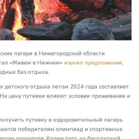
тские лагеря в Нижегородской области
ртал «Живем в Нижнем»
изучил предложения
,
одных баз отдыха.
х детского отдыха летом 2024 года составляет
у. На цену путевки влияют условия проживания и
получить путевку в оздоровительный лагерь
агаются победителям олимпиад и спортивных
ских конкурсов. Кроме того, на бесплатный