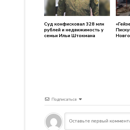
ответил на
Суд конфисковал 328 млн
«Гейз
к качеству
рублей и недвижимость у
Писку
паверин»
семьи Ильи Штокмана
Новго
Подписаться