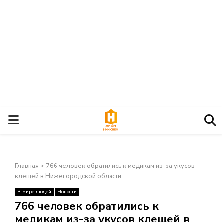
О
С
Главная
>
766 человек обратились к медикам из-за укусов
Н
клещей в Нижегородской области
В мире людей
Новости
О
×
766 человек обратились к
медикам из-за укусов клещей в